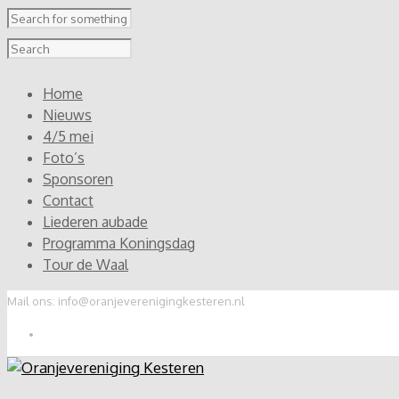
Home
Nieuws
4/5 mei
Foto’s
Sponsoren
Contact
Liederen aubade
Programma Koningsdag
Tour de Waal
Mail ons: info@oranjeverenigingkesteren.nl