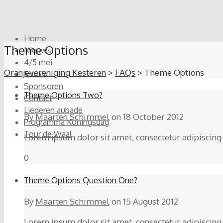
Home
Theme Options
Nieuws
4/5 mei
Oranjevereniging Kesteren
>
FAQs
>
Theme Options
Foto’s
Sponsoren
Theme Options Two?
Contact
Liederen aubade
By
Maarten Schimmel
on
18 October 2012
Programma Koningsdag
Tour de Waal
Lorem ipsum dolor sit amet, consectetur adipiscing e
0
Theme Options Question One?
By
Maarten Schimmel
on
15 August 2012
Lorem ipsum dolor sit amet, consectetur adipiscing e